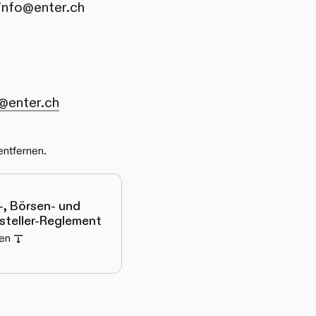
info@enter.ch
@enter.ch
entfernen.
-, Börsen- und
teller-Reglement
en