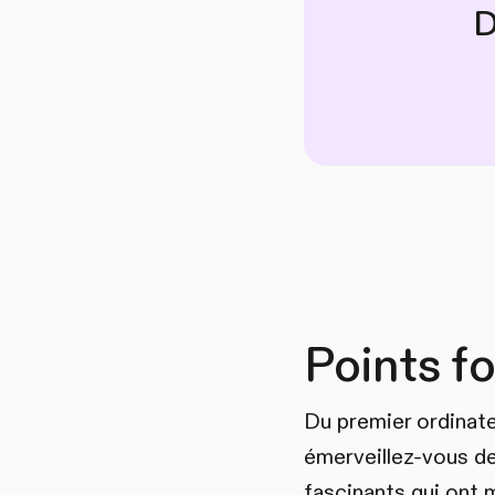
D
Points fo
Du premier ordinate
émerveillez-vous de
fascinants qui ont m