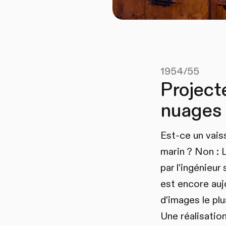
1954/55
Project
nuages 
Est-ce un vais
marin ? Non : L
par l'ingénieur
est encore aujo
d'images le pl
Une réalisation