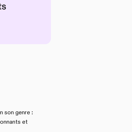
ts
n son genre :
ionnants et