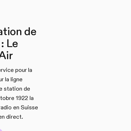
ation de
 : Le
Air
rvice pour la
 la ligne
e station de
ctobre 1922 la
radio en Suisse
en direct.