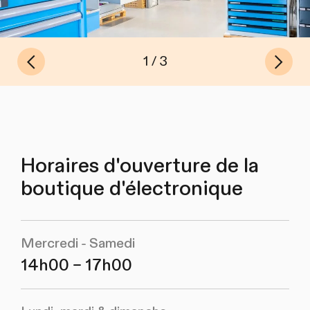
Vorheriges
Nächst
von
1
3
Slide
Slide
Horaires d'ouverture de la
boutique d'électronique
Mercredi - Samedi
14h00 – 17h00